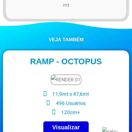
mt
VEJA TAMBÉM
RAMP - OCTOPUS
11,9mt x 47,6mt
496 Usuários
120cm+
Visualizar