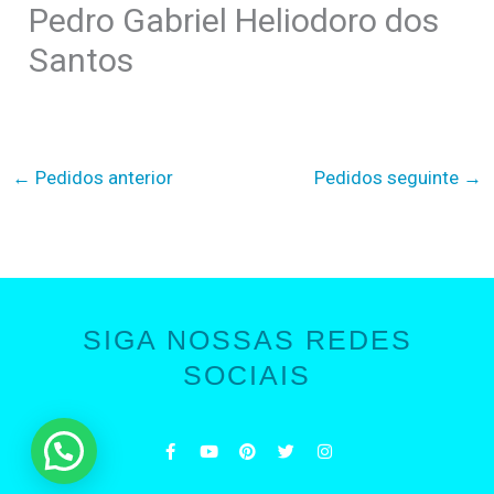
Pedro Gabriel Heliodoro dos
Santos
←
Pedidos anterior
Pedidos seguinte
→
SIGA NOSSAS REDES
SOCIAIS
F
Y
P
T
I
a
o
i
w
n
c
u
n
i
s
e
t
t
t
t