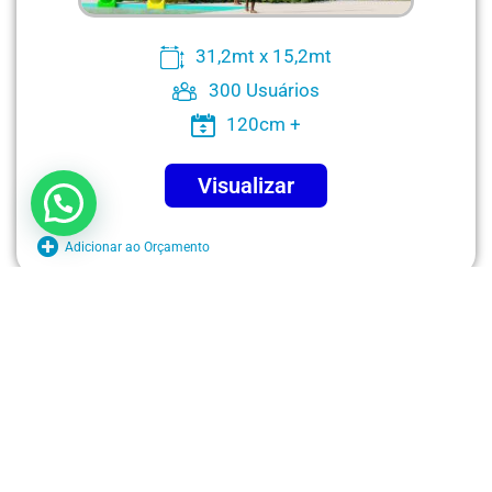
31,2mt x 15,2mt
300 Usuários
120cm +
Visualizar
Adicionar ao Orçamento
COMP JOY-F36