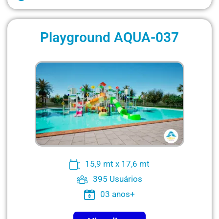
Playground AQUA-037
15,9 mt x 17,6 mt
395 Usuários
03 anos+