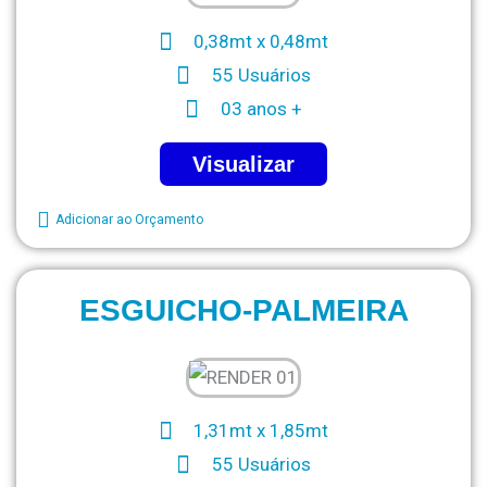
0,38mt x 0,48mt
55 Usuários
03 anos +
Visualizar
Adicionar ao Orçamento
ESGUICHO-PALMEIRA
1,31mt x 1,85mt
55 Usuários