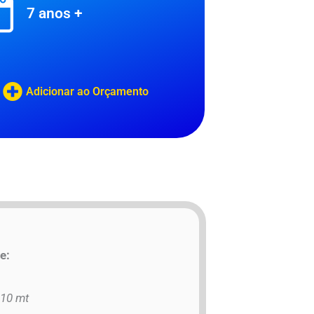
7 anos +
Adicionar ao Orçamento
e:
 10 mt