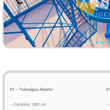
01 – Toboágua Aberto:
01
– Canaleta : Ø80 cm
– 