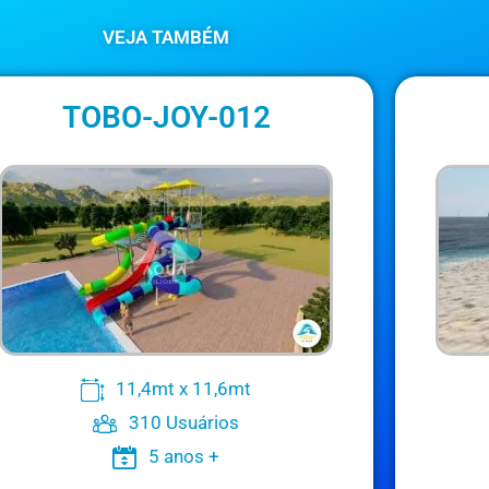
VEJA TAMBÉM
TOBO-JOY-012
11,4mt x 11,6mt
310 Usuários
5 anos +