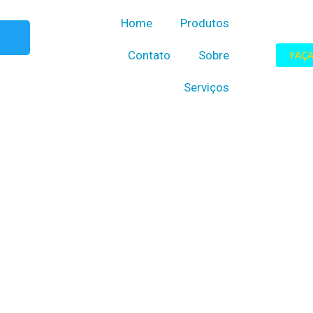
Home
Produtos
T
w
Contato
Sobre
FAÇ
i
t
Serviços
t
e
r