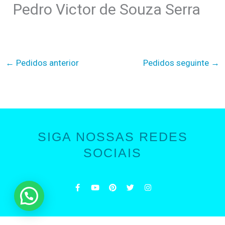
Pedro Victor de Souza Serra
←
Pedidos anterior
Pedidos seguinte
→
SIGA NOSSAS REDES
SOCIAIS
F
Y
P
T
I
a
o
i
w
n
c
u
n
i
s
e
t
t
t
t
b
u
e
t
a
o
b
r
e
g