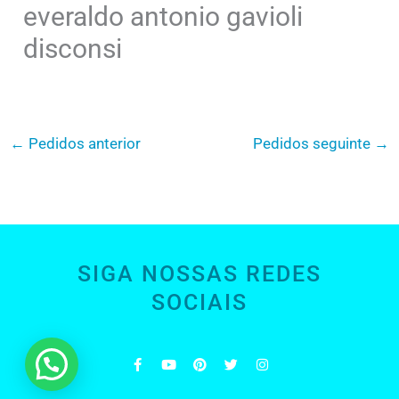
everaldo antonio gavioli
disconsi
←
Pedidos anterior
Pedidos seguinte
→
SIGA NOSSAS REDES
SOCIAIS
F
Y
P
T
I
a
o
i
w
n
c
u
n
i
s
e
t
t
t
t