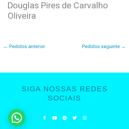
Douglas Pires de Carvalho
Oliveira
←
Pedidos anterior
Pedidos seguinte
→
SIGA NOSSAS REDES
SOCIAIS
F
Y
P
T
I
a
o
i
w
n
c
u
n
i
s
e
t
t
t
t