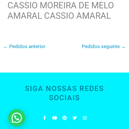
CASSIO MOREIRA DE MELO
AMARAL CASSIO AMARAL
←
Pedidos anterior
Pedidos seguinte
→
SIGA NOSSAS REDES
SOCIAIS
F
Y
P
T
I
a
o
i
w
n
c
u
n
i
s
e
t
t
t
t